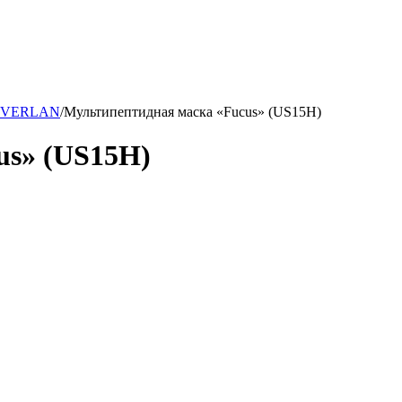
IVERLAN
/
Мультипептидная маска «Fucus» (US15H)
us» (US15H)