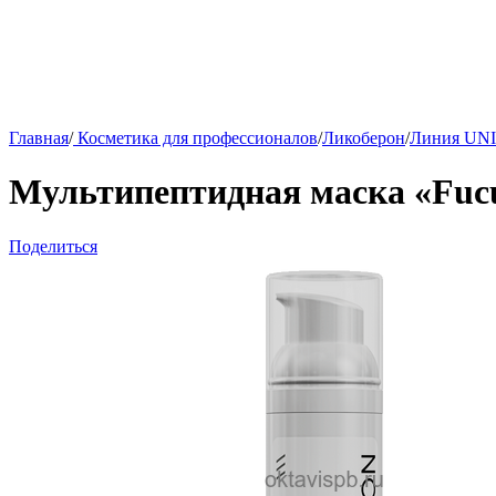
Главная
/
Косметика для профессионалов
/
Ликоберон
/
Линия UN
Мультипептидная маска «Fuc
Поделиться