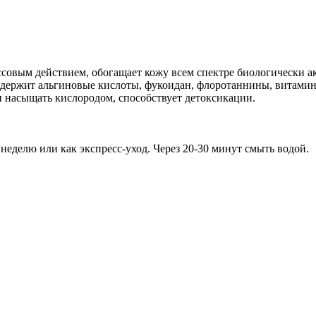
вым действием, обогащает кожу всем спектре биологически ак
, содержит альгиновые кислоты, фукоидан, флоротаннины, витам
и насыщать кислородом, способствует детоксикации.
 неделю или как экспресс-уход. Через 20-30 минут смыть водой.