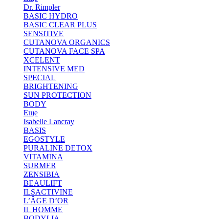
Dr. Rimpler
BASIC HYDRO
BASIC CLEAR PLUS
SENSITIVE
CUTANOVA ORGANICS
CUTANOVA FACE SPA
XCELENT
INTENSIVE MED
SPECIAL
BRIGHTENING
SUN PROTECTION
BODY
Еще
Isabelle Lancray
BASIS
EGOSTYLE
PURALINE DETOX
VITAMINA
SURMER
ZENSIBIA
BEAULIFT
ILSACTIVINE
L’ÂGE D’OR
IL HOMME
BODYLIA