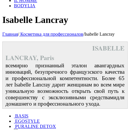
IL HOMME
BODYLIA
Isabelle Lancray
Главная
/
Косметика для профессионалов
/
Isabelle Lancray
ISABELLE
LANCRAY, Paris
всемирно признанный эталон авангардных
инноваций, безупречного французского качества
и профессиональной компетентности.
Более 65
лет Isabelle Lancray дарит женщинам во всем мире
уникальную возможность открыть свой путь к
совершенству
с эксклюзивными средствамидля
домашнего и профессионального ухода.
BASIS
EGOSTYLE
PURALINE DETOX