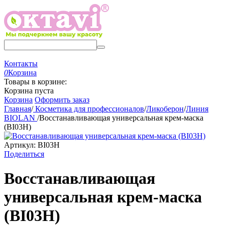
Контакты
0
Корзина
Товары в корзине:
Корзина пуста
Корзина
Оформить заказ
Главная
/
Косметика для профессионалов
/
Ликоберон
/
Линия
BIOLAN
/
Восстанавливающая универсальная крем-маска
(BI03H)
Артикул:
BI03H
Поделиться
Восстанавливающая
универсальная крем-маска
(BI03H)