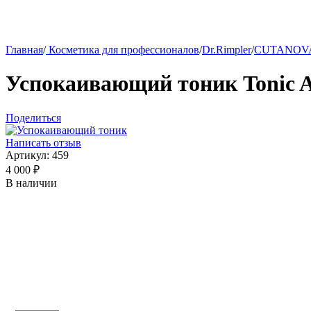
Главная
/
Косметика для профессионалов
/
Dr.Rimpler
/
CUTANOVA
Успокаивающий тоник Tonic A
Поделиться
Написать отзыв
Артикул:
459
4 000
₽
В наличии