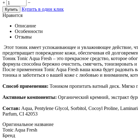
+
−
Купить в один клик
Купить
Нравится
Описание
Особенности
Отзывы
Этот тоник имеет успокаивающее и увлажняющее действие, что 
предотвращает повреждение кожи, обеспечивая ей долговреме
Тоник Tonic Aqua Fresh – это прекрасное средство, которое о
формула способна бережно очистить, смягчить, тонизировать и
После применения Tonic Aqua Fresh ваша кожа будет радовать
тоника и заботиться о вашей коже с любовью и вниманием, кот
Способ применения:
Тоником пропитать ватный диск. Мягко п
Активные компоненты:
Органический кремний, экстракт бур
Состав:
Aqua, Pentylene Glycol, Sorbitol, Cocoyl Proline, Laminari
Parfum, CI 42053
Оригинальное название
Tonic Aqua Fresh
Бренд