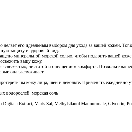
делает его идеальным выбором для ухода за вашей кожей. Tonic
нную защиту и здоровый вид.
богащено минеральной морской солью, чтобы подарить вашей коже
 освежить вашу кожу.
 вас свежестью, чистотой и ощущением комфорта. Позвольте ваш
орые она заслуживает.
ротереть им кожу лица, шеи и декольте. Применять ежедневно у
ых водорослей, морская соль
a Digitata Extract, Maris Sal, Methylsilanol Mannuronate, Glycerin, 