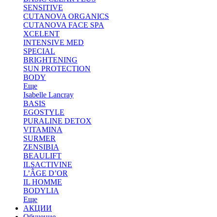
SENSITIVE
CUTANOVA ORGANICS
CUTANOVA FACE SPA
XCELENT
INTENSIVE MED
SPECIAL
BRIGHTENING
SUN PROTECTION
BODY
Еще
Isabelle Lancray
BASIS
EGOSTYLE
PURALINE DETOX
VITAMINA
SURMER
ZENSIBIA
BEAULIFT
ILSACTIVINE
L’ÂGE D’OR
IL HOMME
BODYLIA
Еще
АКЦИИ
Обучение