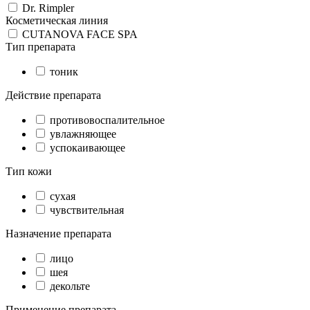
Dr. Rimpler
Косметическая линия
CUTANOVA FACE SPA
Тип препарата
тоник
Действие препарата
противовоспалительное
увлажняющее
успокаивающее
Тип кожи
сухая
чувствительная
Назначение препарата
лицо
шея
декольте
Применение препарата